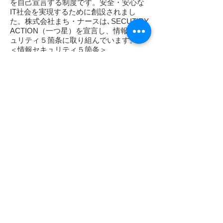
を自己宣言する制度です。安全・安心な
IT社会を実現するために創設されまし
た。株式会社まち・ナースは､SECUTIRY
ACTION（一つ星）を宣言し、情報セキ
ュリティ５箇条に取り組んでいます。
＜情報セキュリティ５箇条＞
OSやソフトウェアは常に最新の状態にし
よう！
OSやソフトウェアを古いまま放置してい
ると、セキュリティ上の問題点が解決さ
れず、それを悪用したウイルスに感染し
てしまう危険性があります。お使いのOS
やソフトウェアには、修正プログラムを
適用する、または最新版を利用するよう
にしましょう。
ウイルス対策ソフトを導入しよう！
ID・パスワードを盗んだり、遠隔操作を
行ったり、ファイルを勝手に暗号化する
ウイルスが増えています。ウイルス対策
ソフトを導入し、ウイルス定義ファイル
（パターンファイル）は常に最新の状態
になるようにしましょう。