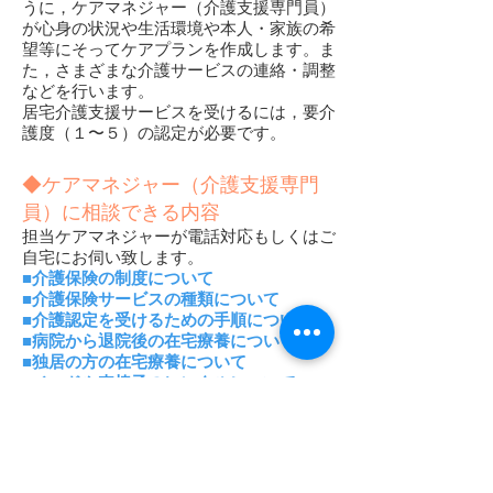
うに，ケアマネジャー（介護支援専門員）
が心身の状況や生活環境や本人・家族の希
望等にそってケアプランを作成します。ま
た，さまざまな介護サービスの連絡・調整
などを行います。
居宅介護支援サービスを受けるには，要介
護度（１〜５）の認定が必要です。
◆ケアマネジャー（介護支援専門
員）に相談できる内容
担当ケアマネジャーが電話対応もしくはご
自宅にお伺い致します。
■介護保険の制度について
■介護保険サービスの種類について
■介護認定を受けるための手順について
■病院から退院後の在宅療養について
■独居の方の在宅療養について
■ベッドや車椅子のレンタルについて
■住宅改修（バリアフリー化）について
■その他、介護に関するご相談
◆介護保険の手続き
介護が必要となったとき，本人または家族